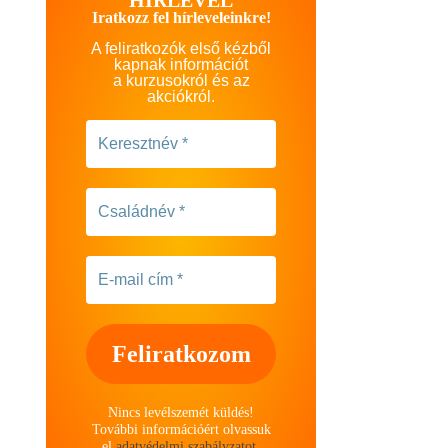
Iratkozz fel hírleveleinkre!
A feliratkozók első kézből
kapnak információt
a kurzusokról és az
akciókról.
Nincs levélszemét küldés!
További információért olvassuk
el
adatvédelmi szabályzatot
.