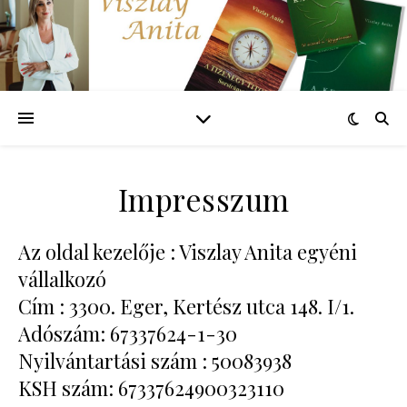
Impresszum
Az oldal kezelője : Viszlay Anita egyéni
vállalkozó
Cím : 3300. Eger, Kertész utca 148. I/1.
Adószám: 67337624-1-30
Nyilvántartási szám : 50083938
KSH szám: 67337624900323110