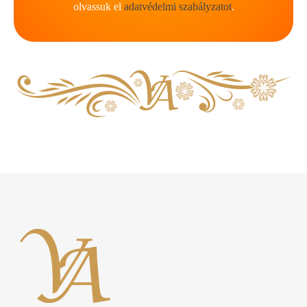
olvassuk el
adatvédelmi szabályzatot
.