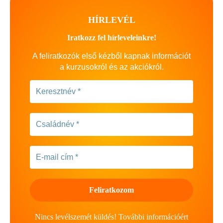
HÍRLEVÉL
Iratkozz fel hírleveleinkre!
A feliratkozók első kézből kapnak információt
a kurzusokról és az akciókról.
Nincs levélszemét küldés! További információért