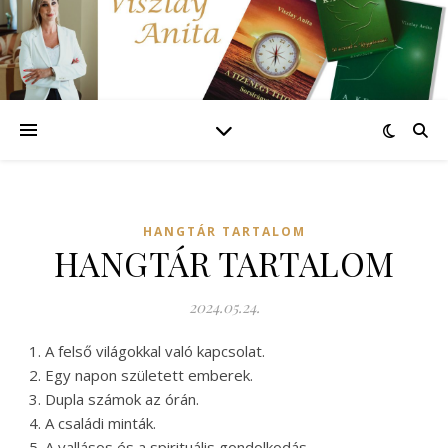
HANGTÁR TARTALOM
HANGTÁR TARTALOM
2024.05.24.
A felső világokkal való kapcsolat.
Egy napon született emberek.
Dupla számok az órán.
A családi minták.
A vallásos és a spirituális gondolkodás.