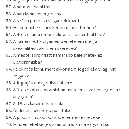
A homoszexualitás
A nárcizmus energetikája
A szájra puszi szülő-gyerek között.
Ha semmihez sincs kedvem, mi a teendő?
A 4-es számú ember elutasítja a spiritualitást?
Ártalmas-e, ha olyan emberrel élem meg a
szexualitást, akit nem szeretek?
A mestersors miatt hamarabb beléphetek az
Életpiramisba?
Félek más lenni, mert akkor nem fogad el a világ. Mit
tegyek?
A fogfájás energetikai háttere
A 9-es szoba a piramisban mit jelent szellemileg és az
anyagban?
8-13-as karakterkapcsolat
Új dimenziók megtapasztalása
A jó sors – rossz sors szellemi értelmezése
Minden lehetséges számomra, ami a vágyaimban