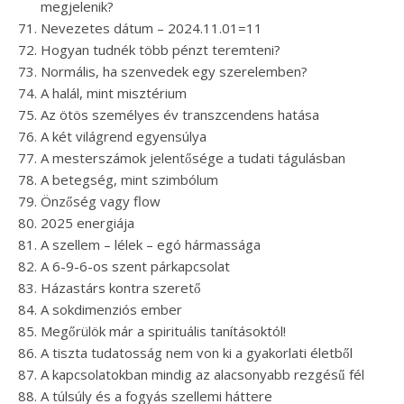
megjelenik?
Nevezetes dátum – 2024.11.01=11
Hogyan tudnék több pénzt teremteni?
Normális, ha szenvedek egy szerelemben?
A halál, mint misztérium
Az ötös személyes év transzcendens hatása
A két világrend egyensúlya
A mesterszámok jelentősége a tudati tágulásban
A betegség, mint szimbólum
Önzőség vagy flow
2025 energiája
A szellem – lélek – egó hármassága
A 6-9-6-os szent párkapcsolat
Házastárs kontra szerető
A sokdimenziós ember
Megőrülök már a spirituális tanításoktól!
A tiszta tudatosság nem von ki a gyakorlati életből
A kapcsolatokban mindig az alacsonyabb rezgésű fél
A túlsúly és a fogyás szellemi háttere