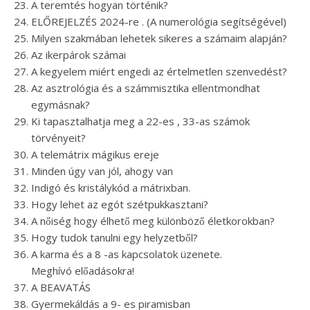
A teremtés hogyan történik?
ELŐREJELZÉS 2024-re . (A numerológia segítségével)
Milyen szakmában lehetek sikeres a számaim alapján?
Az ikerpárok számai
A kegyelem miért engedi az értelmetlen szenvedést?
Az asztrológia és a számmisztika ellentmondhat
egymásnak?
Ki tapasztalhatja meg a 22-es , 33-as számok
törvényeit?
A telemátrix mágikus ereje
Minden úgy van jól, ahogy van
Indigó és kristálykód a mátrixban.
Hogy lehet az egót szétpukkasztani?
A nőiség hogy élhető meg különböző életkorokban?
Hogy tudok tanulni egy helyzetből?
A karma és a 8 -as kapcsolatok üzenete.
Meghívó előadásokra!
A BEAVATÁS
Gyermekáldás a 9- es piramisban