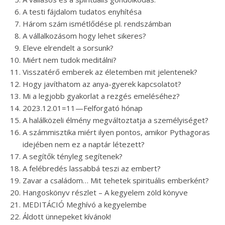
A testi fájdalom tudatos enyhítésa
Három szám ismétlődése pl. rendszámban
A vállalkozásom hogy lehet sikeres?
Eleve elrendelt a sorsunk?
Miért nem tudok meditálni?
Visszatérő emberek az életemben mit jelentenek?
Hogy javíthatom az anya-gyerek kapcsolatot?
Mi a legjobb gyakorlat a rezgés emeléséhez?
2023.12.01=11—Felforgató hónap
A halálközeli élmény megváltoztatja a személyiséget?
A számmisztika miért ilyen pontos, amikor Pythagoras
idejében nem ez a naptár létezett?
A segítők tényleg segítenek?
A felébredés lassabbá teszi az embert?
Zavar a családom… Mit tehetek spirituális emberként?
Hangoskönyv részlet – A kegyelem zöld könyve
MEDITÁCIÓ Meghívó a kegyelembe
Áldott ünnepeket kívánok!