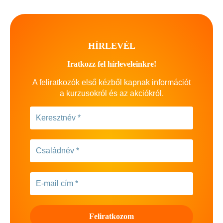
HÍRLEVÉL
Iratkozz fel hírleveleinkre!
A feliratkozók első kézből kapnak információt
a kurzusokról és az akciókról.