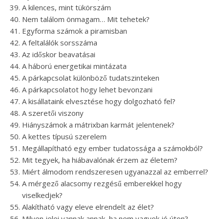
A kilences, mint tükörszám
Nem találom önmagam… Mit tehetek?
Egyforma számok a piramisban
A feltalálók sorsszáma
Az időskor beavatásai
A háború energetikai mintázata
A párkapcsolat különböző tudatszinteken
A párkapcsolatot hogy lehet bevonzani
A kisállataink elvesztése hogy dolgozható fel?
A szeretői viszony
Hiányszámok a mátrixban karmát jelentenek?
A kettes típusú szerelem
Megállapítható egy ember tudatossága a számokból?
Mit tegyek, ha hiábavalónak érzem az életem?
Miért álmodom rendszeresen ugyanazzal az emberrel?
A mérgező alacsomy rezgésű emberekkel hogy
viselkedjek?
Alakítható vagy eleve elrendelt az élet?
Milyen jelei vannak annak, ha nem vagyok jó úton?