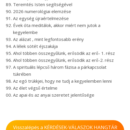
Teremtés Isten segítségével
2026 numerológiai elemzése
Az egység újraértelmezése
Évek óta meditálok, akkor miért nem jutok a
kegyelembe
Az alázat , mint legfontosabb erény
A lélek sötét éjszakája
Ahol többen összegyűlünk, erősödik az erő- 1. rész
Ahol többen összegyűlünk, erősödik az erő-2. rész
A spirituális lépcső három fázisa a párkapcsolat
tükrében
Az egó trükkjei, hogy ne tudj a kegyelemben lenni
Az élet végső értelme
Az apai és az anyai szeretet jelentősége
Visszalépés a KÉRDÉSEK-VÁLASZOK HANGTÁR