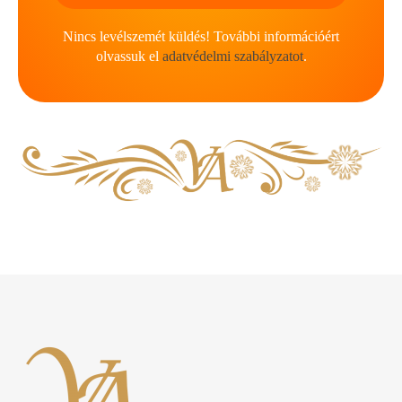
Nincs levélszemét küldés! További információért
olvassuk el
adatvédelmi szabályzatot
.