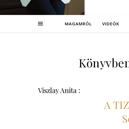
MAGAMRÓL
VIDEÓK
Könyvbem
Viszlay Anita :
A TI
S