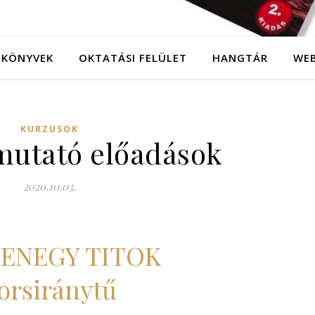
KÖNYVEK
OKTATÁSI FELÜLET
HANGTÁR
WE
KURZUSOK
utató előadások
2020.10.03.
ZENEGY TITOK
orsiránytű