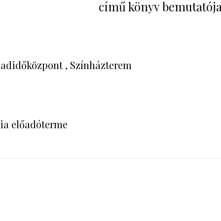
című könyv bemutatója
badidőközpont , Színházterem
ilia előadóterme