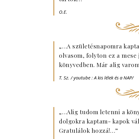
O.E.
„…A születésnapomra kapta
olvasom, folyton ez a mese 
könyvedben. Már alig varom
T. Sz. / youtube : A kis lélek és a NAP/
„…Alig tudom letenni a kön
dolgokra kaptam- kapok vál
Gratulálok hozzá!…”