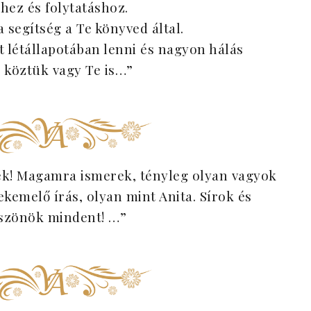
hez és folytatáshoz.
 segítség a Te könyved által.
t létállapotában lenni és nagyon hálás
 köztük vagy Te is…”
k! Magamra ismerek, tényleg olyan vagyok
lekemelő írás, olyan mint Anita. Sírok és
zönök mindent! …”