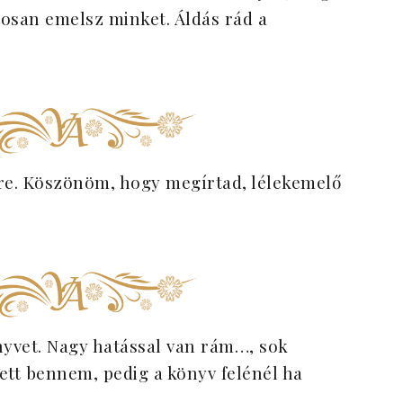
tosan emelsz minket. Áldás rád a
re. Köszönöm, hogy megírtad, lélekemelő
vet. Nagy hatással van rám…, sok
ett bennem, pedig a könyv felénél ha