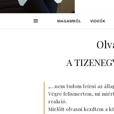
MAGAMRÓL
VIDEÓK
Olv
A TIZENEGY
„…nem tudom leírni az álla
Végre felismertem, mi miért
reakció.
Mielőtt olvasni kezdtem a k