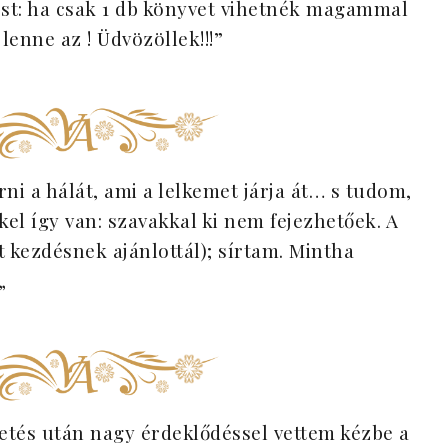
st: ha csak 1 db könyvet vihetnék magammal
 lenne az ! Üdvözöllek!!!”
i a hálát, ami a lelkemet járja át… s tudom,
l így van: szavakkal ki nem fejezhetőek. A
it kezdésnek ajánlottál); sírtam. Mintha
„
etés után nagy érdeklődéssel vettem kézbe a