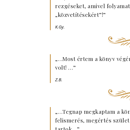
rezgéseket, amivel folyama
„közvetítésekért”!”
K.Gy.
„…Most értem a könyv végé
volt! …”
Z.B.
„…Tegnap megkaptam a köny
felismerés, megértés szület
tartok…”