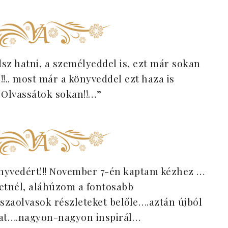
sz hatni, a személyeddel is, ezt már sokan
s!!.. most már a könyveddel ezt haza is
! Olvassátok sokan!!…”
könyvedért!!! November 7-én kaptam kézhez …
zetnél, aláhúzom a fontosabb
szaolvasok részleteket belőle….aztán újból
at….nagyon-nagyon inspirál…