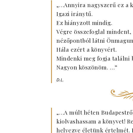
„…Annyira nagyszerű ez a k
Igazi iránytű.
Ez hiányzott mindig.
Végre összefoglal mindent, 
nézőpontból látni Önmagun
Hála ezért a könyvért.
Mindenki meg fogja találni 
Nagyon köszönöm. …”
D.L.
„…A múlt héten Budapestrő
kiolvashassam a könyvet! Re
helyezve életünk értelmét.