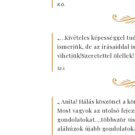
K.G.
„…Kivételes képességgel tud
ismerjük, de az írásaiddal i
vihetjük!Szeretettel ölellek
Sz.I.
„ Anita! Hálás köszönet a 
Most vagyok az utolsó feje
gondolatokat….többször vis
aláhúzok újabb gondolatok