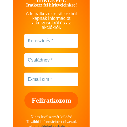
Iratkozz fel hírleveleinkre!
A feliratkozók első kézből
kapnak információt
a kurzusokról és az
akciókról.
Nincs levélszemét küldés!
További információért olvassuk
el
adatvédelmi szabályzatot
.