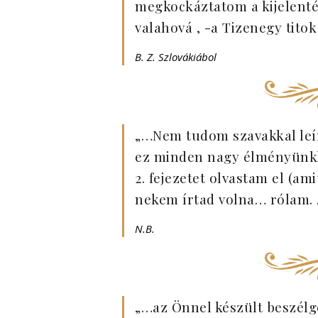
megkockáztatom a kijelenté
valahová , -a Tizenegy titok
B. Z. Szlovákiábol
„…Nem tudom szavakkal leírn
ez minden nagy élményünkke
2. fejezetet olvastam el (am
nekem írtad volna… rólam. 
N.B.
„…az Önnel készült beszélg