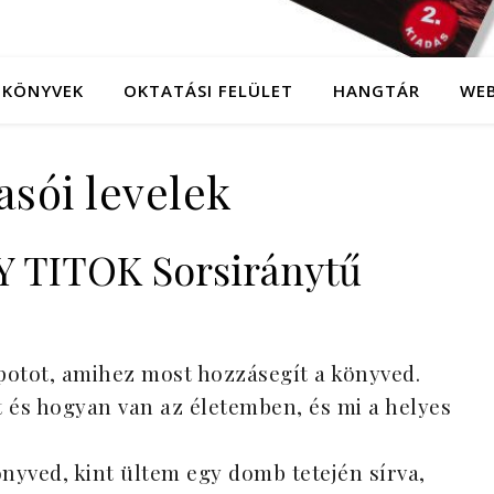
KÖNYVEK
OKTATÁSI FELÜLET
HANGTÁR
WE
asói levelek
 TITOK Sorsiránytű
potot, amihez most hozzásegít a könyved.
 és hogyan van az életemben, és mi a helyes
önyved, kint ültem egy domb tetején sírva,