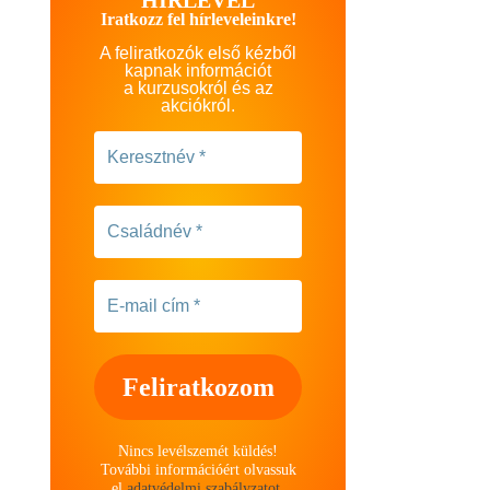
Iratkozz fel hírleveleinkre!
A feliratkozók első kézből
kapnak információt
a kurzusokról és az
akciókról.
Nincs levélszemét küldés!
További információért olvassuk
el
adatvédelmi szabályzatot
.