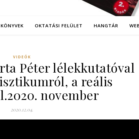
KÖNYVEK
OKTATÁSI FELÜLET
HANGTÁR
WE
VIDEÓK
rta Péter lélekkutatóval
sztikumról, a reális
ól.2020. november
2020.12.04.