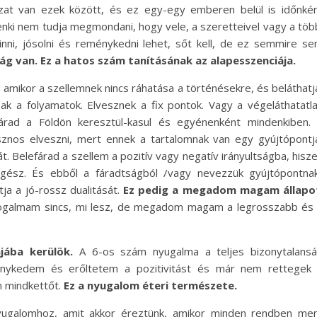
zat van ezek között, és ez egy-egy emberen belül is időnké
enki nem tudja megmondani, hogy vele, a szeretteivel vagy a töb
 hinni, jósolni és reménykedni lehet, sőt kell, de ez semmire s
g van. Ez a hatos szám tanításának az alapesszenciája.
 amikor a szellemnek nincs ráhatása a történésekre, és beláthatj
k a folyamatok. Elvesznek a fix pontok. Vagy a végeláthatatl
 árad a Földön keresztül-kasul és egyénenként mindenkiben.
asznos elveszni, mert ennek a tartalomnak van egy gyújtópontj
. Belefárad a szellem a pozitív vagy negatív irányultságba, hisz
ész. És ebből a fáradtságból /vagy nevezzük gyújtópontna
ja a jó-rossz dualitását.
Ez pedig a megadom magam állapo
 fogalmam sincs, mi lesz, de megadom magam a legrosszabb és
jába kerülök.
A 6-os szám nyugalma a teljes bizonytalans
énykedem és erőltetem a pozitivitást és már nem rettegek
m mindkettőt.
Ez a nyugalom éteri természete.
yugalomhoz, amit akkor éreztünk, amikor minden rendben me