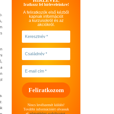
Iratkozz fel hírleveleinkre!
A feliratkozók első kézből
b.
kapnak információt
s,
a kurzusokról és az
akciókról.
em
os
an
mi
ő,
 a
an
ol
a.
z.
Nincs levélszemét küldés!
ak
További információért olvassuk
em
el
adatvédelmi szabályzatot
.