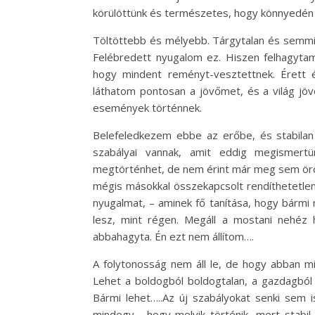
körülöttünk és természetes, hogy könnyedén
Töltöttebb és mélyebb. Tárgytalan és semmi
Felébredett nyugalom ez. Hiszen felhagytam 
hogy mindent reményt-vesztettnek. Érett 
láthatom pontosan a jövőmet, és a világ jö
események történnek.
Belefeledkezem ebbe az erőbe, és stabila
szabályai vannak, amit eddig megismert
megtörténhet, de nem érint már meg sem örö
mégis másokkal összekapcsolt rendíthetetlens
nyugalmat, – aminek fő tanítása, hogy bármi
lesz, mint régen. Megáll a mostani nehéz h
abbahagyta. Én ezt nem állítom….
A folytonosság nem áll le, de hogy abban m
Lehet a boldogból boldogtalan, a gazdagból 
Bármi lehet…..Az új szabályokat senki sem 
mindegy, hogy melyik történik, mert stabil