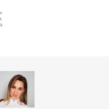
en
t,
új