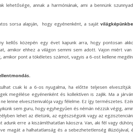
k lehetősége, annak a harmóniának, ami a bennünk szunnya
atos sorsa alapján, hogy egyénenként, a saját
világképünkb
ány kellős közepén egy évet kapunk arra, hogy pontosan akk
at, amikor ehhez a világon semmi sem adott. Vajon miért van
 amikor pont a tökéletes számot, vagyis a 6-ost kellene megéln
ellentmondás.
ulhat csak ki a 6-os nyugalma, ha előtte teljesen elveszítjük
ek megélése egyénenként és kollektíven is zajlik. Ma a járvá
 ne lenne elvesztenivalója vagy félelme. Ez így természetes. Ezé
egyikünk sem guru, hogy egyhegyűen és némán nézzük végig, ami
élyben lehet az életünk, az egészségünk vagy az egzisztencián
 adunk erre a kiszámíthatatlan káoszra. Van, aki fél vagy dühön
zve magát a halhatatlanság és a sebezhetetlenség illúziójával, é