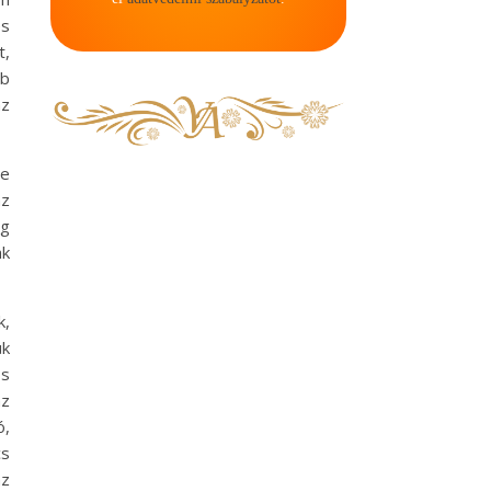
és
t,
bb
az
le
az
ig
ak
k,
ük
os
az
ó,
cs
az