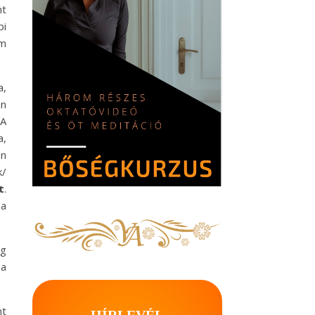
nt
bi
em
a,
an
 A
a,
en
k/
t
.
 a
ág
 a
nt
HÍRLEVÉL