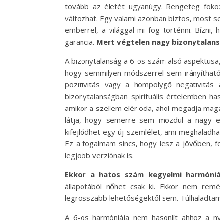
tovább az életét ugyanúgy. Rengeteg foko
változhat. Egy valami azonban biztos, most s
emberrel, a világgal mi fog történni. Bízni,
garancia.
Mert végtelen nagy bizonytalansá
A bizonytalanság a 6-os szám alsó aspektusa,
hogy semmilyen módszerrel sem irányíthatóa
pozitivitás vagy a hömpölygő negativitás
bizonytalanságban spirituális értelemben h
amikor a szellem elér oda, ahol megadja magát
látja, hogy semerre sem mozdul a nagy eg
kifejlődhet egy új szemlélet, ami meghaladhat
Ez a fogalmam sincs, hogy lesz a jövőben,
legjobb verziónak is.
Ekkor a hatos szám kegyelmi harmóniá
állapotából nőhet csak ki. Ekkor nem rem
legrosszabb lehetőségektől sem. Túlhaladta
A 6-os harmóniája nem hasonlít ahhoz a n