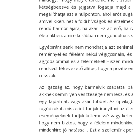
kétségbeesve és jajgatva fogadja majd a r
megállíthatja azt a nullponton, ahol erőt sugá
amivel kikerülhet a földi hívságok és érzelmek
rendű harmóniájára, ha akar. Ez az erő, ha r
életünkben, amire korábban nem gondoltunk s
Egyébiránt senki nem mondhatja azt senkine
reménnyel és félelem nélkül végigcsinálni, é
aggodalommal és a félelmekkel! Hiszen minden
rendkívül félrevezető állítás, hogy a pozitív 
rosszak.
Az igazság az, hogy bármelyik csapattal bá
akiknek semmilyen vesztesége nem lesz, és a p
egy fájdalmat, vagy akár többet. Az új vilá
fogódzókat, miszerint tudjuk irányítani az él
eseményeknek tudjuk kellemessé vagy kelleme
hogy nem biztos, hogy a félelem mindenkinek
mindenkire jó hatással . Ezt a szellemünk p