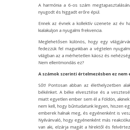
A harmónia a 6-os szám megtapasztalásána
nyugodt és higgadt erőre épül.
Ennek az évnek a kollektív üzenete az év h
kialakuljon a nyugalmi frekvencia.
Meglehetősen különös, hogy egy világjárv
fedezzük fel magunkban a végtelen nyugalm
világban az a mérhetetlen káosz és nehézség,
Nem ellentmondás ez?
A számok szerinti értelmezésben ez nem 
Sőt! Pontosan abban az élethelyzetben alak
békénket. A béke elvesztése és a veszteség
miatt egyetlen ember sem él a Földön, akinek
nem kell, hogy bűntudatunk legyen, hiszen 
emberek halnak meg, és egyénenként is vesz
Nyilvánvaló, hogy egyénenként más reakciókat
van aki, elzárja magát a hírektől és felvérte