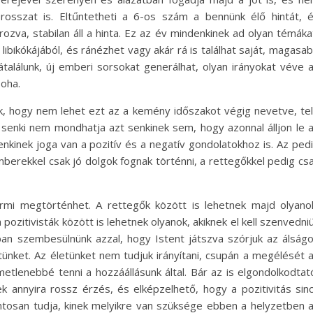
osszat is. Eltűntetheti a 6-os szám a bennünk élő hintát, 
rozva, stabilan áll a hinta. Ez az év mindenkinek ad olyan témáka
 libikókájából, és ránézhet vagy akár rá is találhat saját, magasa
átalálunk, új emberi sorsokat generálhat, olyan irányokat véve 
oha.
k, hogy nem lehet ezt az a kemény időszakot végig nevetve, te
s senki nem mondhatja azt senkinek sem, hogy azonnal álljon le 
kinek joga van a pozitív és a negatív gondolatokhoz is. Az ped
emberekkel csak jó dolgok fognak történni, a rettegőkkel pedig cs
rmi megtörténhet. A rettegők között is lehetnek majd olyano
ozitivisták között is lehetnek olyanok, akiknek el kell szenvedni
gban szembesülnünk azzal, hogy Istent játszva szórjuk az álság
etünket. Az életünket nem tudjuk irányítani, csupán a megélését 
tlenebbé tenni a hozzáállásunk által. Bár az is elgondolkodtat
 annyira rossz érzés, és elképzelhető, hogy a pozitivitás sin
ontosan tudja, kinek melyikre van szüksége ebben a helyzetben 