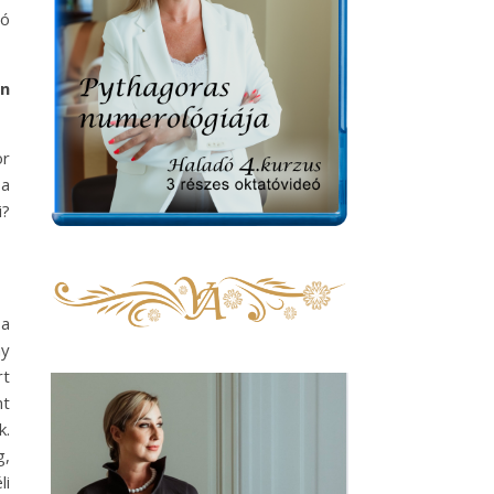
dó
en
or
 a
i?
 a
ny
rt
nt
k.
g,
li