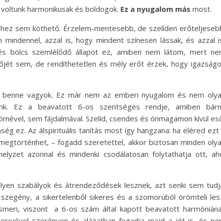
 voltunk harmonikusak és boldogok.
Ez a nyugalom más
most.
hez sem köthető. Érzelem-mentesebb, de szelíden erőteljeseb
mindennel, azzal is, hogy mindent színesen lássak, és azzal i
és bölcs szemlélődő állapot ez, amiben nem látom, mert n
vőjét sem, de rendíthetetlen és mély erőt érzek, hogy igazság
n benne vagyok. Ez már nem az emberi nyugalom és nem oly
ünk. Ez a beavatott 6-os szentséges rendje, amiben bár
mével, sem fájdalmával. Szelíd, csendes és önmagamon kívül es
ég ez. Az álspirituális tanítás most így hangzana: ha eléred ezt
 megtörténhet, – fogadd szeretettel, akkor biztosan minden oly
elyzet azonnal és mindenki csodálatosan folytathatja ott, ah
ilyen szabályok és átrendeződések lesznek, azt senki sem tudj
szegény, a sikertelenből sikeres és a szomorúból örömteli les
ismeri, viszont a 6-os szám által kapott beavatott harmónián
 erejével szerényen és alázatban fogadja majd a jót is, és n