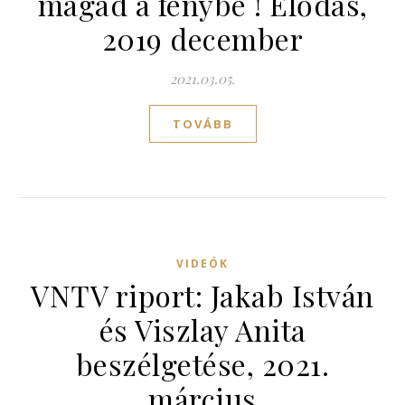
magad a fénybe ! Elődás,
2019 december
2021.03.05.
TOVÁBB
VIDEÓK
VNTV riport: Jakab István
és Viszlay Anita
beszélgetése, 2021.
március