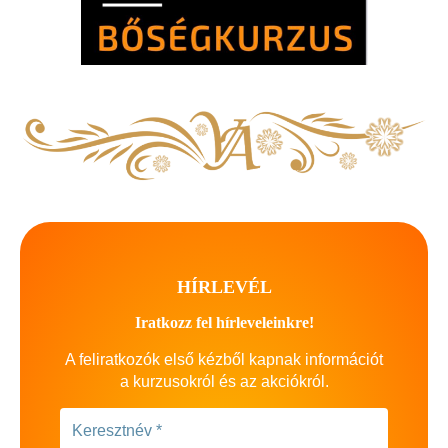
HÍRLEVÉL
Iratkozz fel hírleveleinkre!
A feliratkozók első kézből kapnak információt
a kurzusokról és az akciókról.