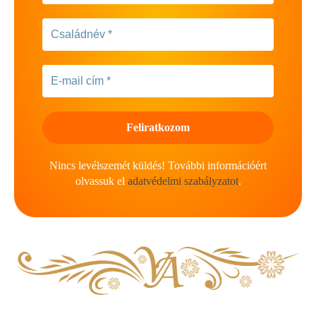
Nincs levélszemét küldés! További információért
olvassuk el
adatvédelmi szabályzatot
.